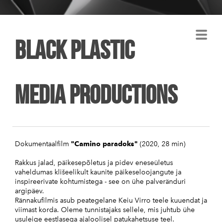
Black plastic
Media Productions
Dokumentaalfilm
"Camino paradoks"
(2020, 28 min)
Rakkus jalad, päikesepõletus ja pidev eneseületus
vaheldumas klišeelikult kaunite päikeseloojangute ja
inspireerivate kohtumistega - see on ühe palveränduri
argipäev.
Rännakufilmis asub peategelane Keiu Virro teele kuuendat ja
viimast korda. Oleme tunnistajaks sellele, mis juhtub ühe
usuleige eestlasega ajaloolisel patukahetsuse teel.