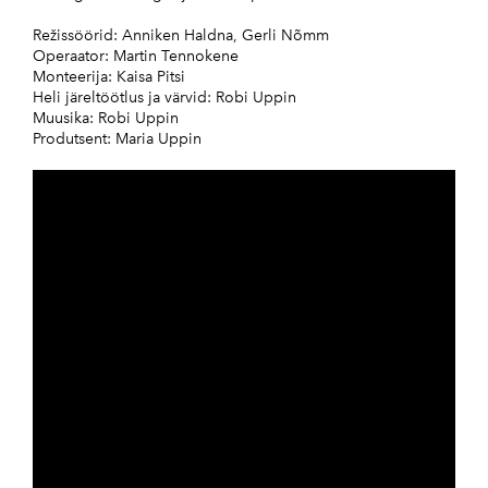
Režissöörid: Anniken Haldna, Gerli Nõmm
Operaator: Martin Tennokene
Monteerija: Kaisa Pitsi
Heli järeltöötlus ja värvid: Robi Uppin
Muusika: Robi Uppin
Produtsent: Maria Uppin