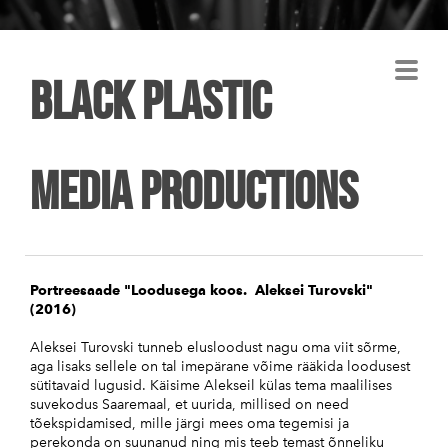
Black plastic
Media Productions
Portreesaade "Loodusega koos. Aleksei Turovski"
(2016)
Aleksei Turovski tunneb elusloodust nagu oma viit sõrme,
aga lisaks sellele on tal imepärane võime rääkida loodusest
sütitavaid lugusid. Käisime Alekseil külas tema maalilises
suvekodus Saaremaal, et uurida, millised on need
tõekspidamised, mille järgi mees oma tegemisi ja
perekonda on suunanud ning mis teeb temast õnneliku